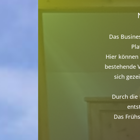
Das Busines
Pla
Hier können
bestehende V
sich geze
Durch die
ents
Das Frühs