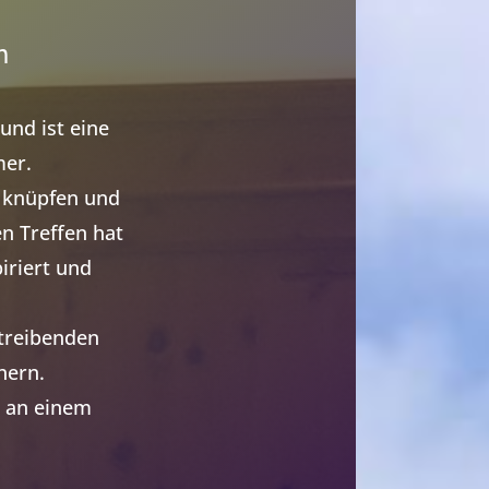
n
und ist eine
mer.
 knüpfen und
n Treffen hat
iriert und
treibenden
hern.
l an einem