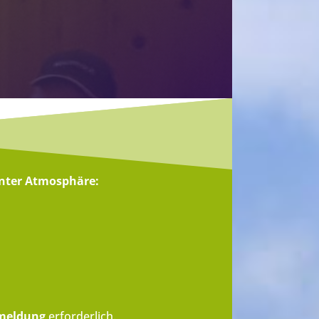
nter Atmosphäre:
nmeldung
erforderlich.