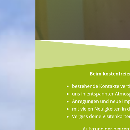
Beim
kostenfreie
bestehende Kontakte vert
uns in entspannter Atmos
Anregungen und neue Impul
mit vielen Neuigkeiten in 
Vergiss deine Visitenkarte
Aufgrund der begrenz